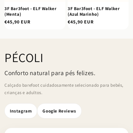
3F Bar3foot - ELF Walker
3F Bar3foot - ELF Walker
(Menta)
(Azul Marinho)
Preço
€45,90 EUR
Preço
€45,90 EUR
normal
normal
PÉCOLI
Conforto natural para pés felizes.
Calçado barefoot cuidadosamente selecionado para bebés,
crianças e adultos.
Instagram
Google Reviews