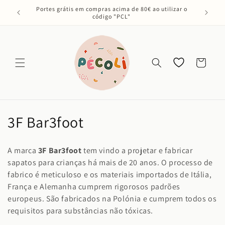
Saltar
Portes grátis em compras acima de 80€ ao utilizar o
para o
código "PCL"
conteúdo
Os meus
Carrinho
favoritos
C
3F Bar3foot
o
A marca
3F Bar3foot
tem vindo a projetar e fabricar
l
sapatos para crianças há mais de 20 anos. O processo de
fabrico é meticuloso e os materiais importados de Itália,
e
França e Alemanha cumprem rigorosos padrões
ç
europeus. São fabricados na Polónia e cumprem todos os
requisitos para substâncias não tóxicas.
ã