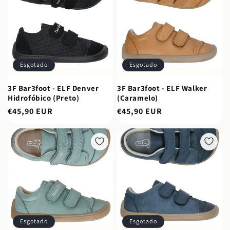
Esgotado
Esgotado
3F Bar3foot - ELF Denver
3F Bar3foot - ELF Walker
Hidrofóbico (Preto)
(Caramelo)
Preço
€45,90 EUR
Preço
€45,90 EUR
normal
normal
Esgotado
Esgotado