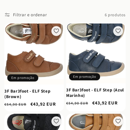
o
Filtrar e ordenar
6 produtos
:
Em promoção
Em promoção
3F Bar3foot - ELF Step (Azul
3F Bar3foot - ELF Step
Marinho)
(Brown)
Preço
Preço
€43,92 EUR
€54,90 EUR
Preço
Preço
€43,92 EUR
€54,90 EUR
normal
de
normal
de
saldo
saldo