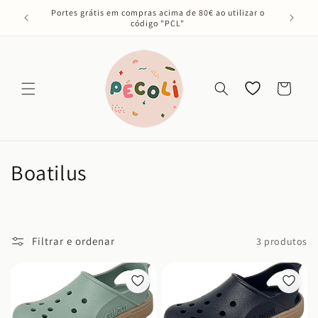
Saltar
Portes grátis em compras acima de 80€ ao utilizar o
para o
código "PCL"
conteúdo
Os meus
Carrinho
favoritos
C
Boatilus
o
l
Filtrar e ordenar
3 produtos
e
ç
ã