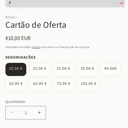
Abrir
conteúdo
multimédia
PÉCOLI
Cartão de Oferta
1
em
modal
€10,00 EUR
Preço
normal
Impostos incluídos.
Envio
calculado na finalização da compra.
DENOMINAÇÕES
10.00 €
20.00 €
25.00 €
30.00 €
40.00€
50.00 €
60.00 €
75.00 €
100.00 €
Quantidade
Quantidade
Diminuir
Aumentar
a
a
quantidade
quantidade