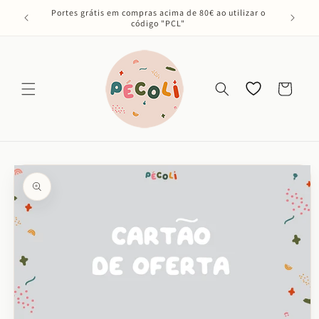
Saltar
Portes grátis em compras acima de 80€ ao utilizar o
para o
código "PCL"
conteúdo
Os meus
Carrinho
favoritos
Saltar para
a
informação
do produto