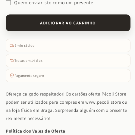
Quero enviar isto como um presente
de
de
Formulário
Cartão
Cartão
de
de
de
ADICIONAR AO CARRINHO
Oferta
Oferta
destinatário
do
cartão
Envio rápido
de
oferta
Trocas em 14 dias
fechado
Pagamento seguro
Ofereça calçado respeitador! Os cartões oferta Pécoli Store
podem ser utilizados para compras em www.pecoli.store ou
na loja física em Braga. Surpreenda alguém com o presente
realmente necessário!
Política dos Vales de Oferta