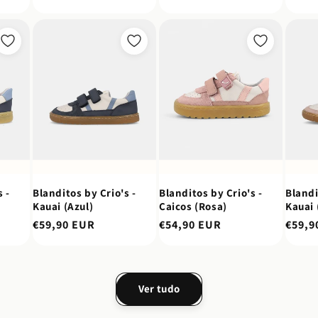
normal
normal
norm
 -
Blanditos by Crio's -
Blanditos by Crio's -
Blandi
Kauai (Azul)
Caicos (Rosa)
Kauai 
Preço
€59,90 EUR
Preço
€54,90 EUR
Preço
€59,9
normal
normal
norm
Ver tudo