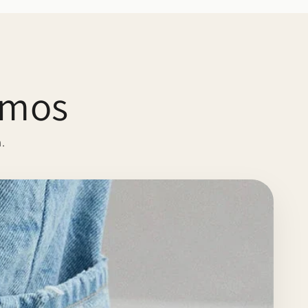
amos
.