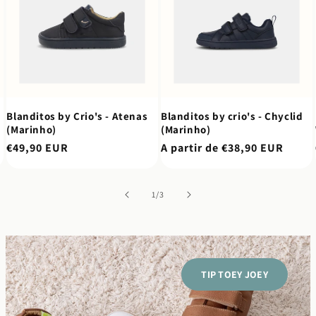
Blanditos by Crio's - Atenas
Blanditos by crio's - Chyclid
(Marinho)
(Marinho)
Preço
€49,90 EUR
Preço
A partir de €38,90 EUR
normal
normal
de
1
/
3
TIP TOEY JOEY