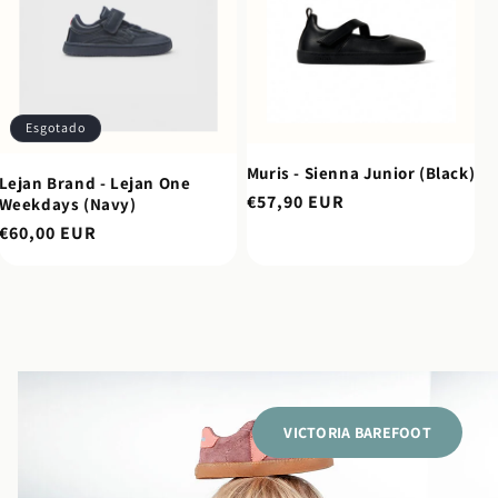
Esgotado
Muris - Sienna Junior (Black)
Lejan Brand - Lejan One
Preço
€57,90 EUR
Weekdays (Navy)
normal
Preço
€60,00 EUR
normal
VICTORIA BAREFOOT