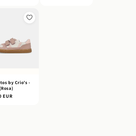
al
normal
tos by Crio's -
(Rosa)
0 EUR
al