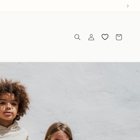
Iniciar
Os meus
Carrinho
sessão
favoritos