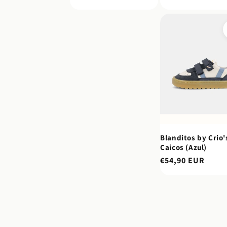
normal
normal
Blanditos by Crio's
Caicos (Azul)
Preço
€54,90 EUR
normal