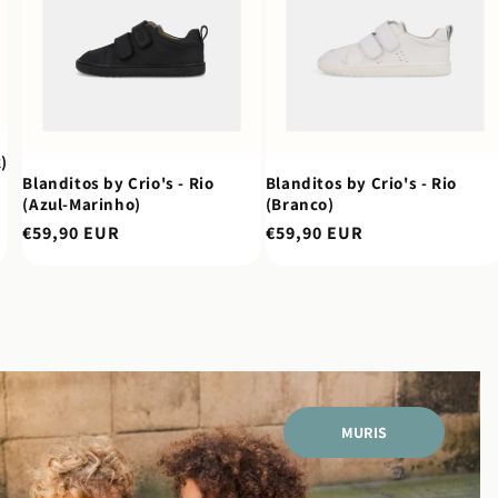
)
Blanditos by Crio's - Rio
Blanditos by Crio's - Rio
(Azul-Marinho)
(Branco)
Preço
€59,90 EUR
Preço
€59,90 EUR
normal
normal
MURIS