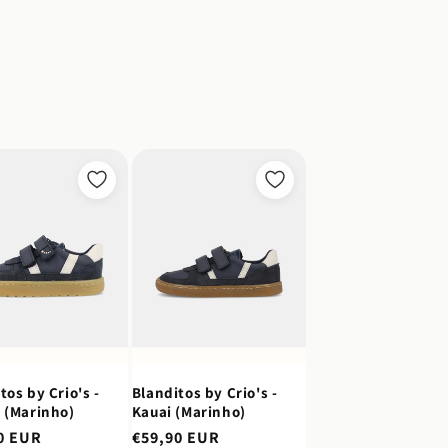
tos by Crio's -
Blanditos by Crio's -
 (Marinho)
Kauai (Marinho)
0 EUR
Preço
€59,90 EUR