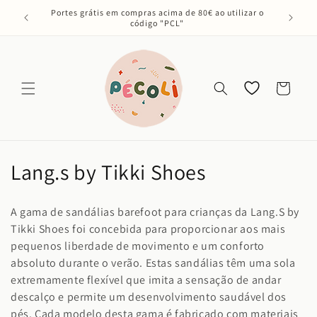
Saltar
Portes grátis em compras acima de 80€ ao utilizar o
para o
código "PCL"
conteúdo
Os meus
Carrinho
favoritos
C
Lang.s by Tikki Shoes
o
A gama de sandálias barefoot para crianças da Lang.S by
l
Tikki Shoes foi concebida para proporcionar aos mais
pequenos liberdade de movimento e um conforto
e
absoluto durante o verão. Estas sandálias têm uma sola
ç
extremamente flexível que imita a sensação de andar
descalço e permite um desenvolvimento saudável dos
ã
pés. Cada modelo desta gama é fabricado com materiais