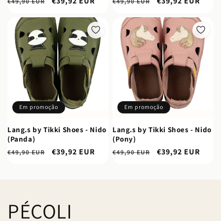
Preço
Preço
€39,92 EUR
Preço
Preço
€39,92 EUR
€49,90 EUR
€49,90 EUR
normal
de
normal
de
saldo
saldo
Em promoção
Em promoção
Lang.s by Tikki Shoes - Nido
Lang.s by Tikki Shoes - Nido
(Panda)
(Pony)
Preço
Preço
€39,92 EUR
Preço
Preço
€39,92 EUR
€49,90 EUR
€49,90 EUR
normal
de
normal
de
saldo
saldo
PÉCOLI