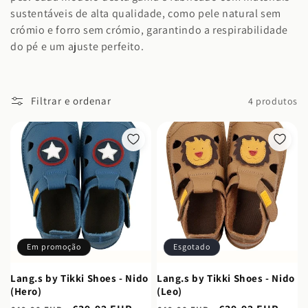
o
sustentáveis de alta qualidade, como pele natural sem
crómio e forro sem crómio, garantindo a respirabilidade
:
do pé e um ajuste perfeito.
Filtrar e ordenar
4 produtos
Em promoção
Esgotado
Lang.s by Tikki Shoes - Nido
Lang.s by Tikki Shoes - Nido
(Hero)
(Leo)