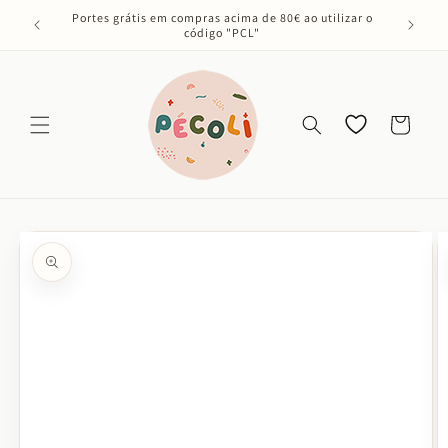
Saltar
Portes grátis em compras acima de 80€ ao utilizar o
para o
código "PCL"
conteúdo
Os meus
Carrinho
favoritos
Saltar para
a
informação
do produto