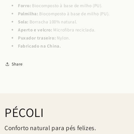
Forro:
Biocomposto à base de milho (PU).
Palmilha:
Biocomposto à base de milho (PU).
Sola:
Borracha 100% natural.
Aperto e velcro:
Microfibra reciclada.
Puxador traseiro:
Nylon.
Fabricado na China.
Share
PÉCOLI
Conforto natural para pés felizes.