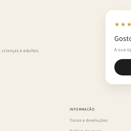
★★
Gost
A sua o
crianças e adultos.
INFORMAÇÃO
Trocas e devoluções