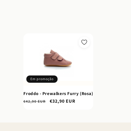
ç
ã
o
:
Em promoção
Froddo - Prewalkers Furry (Rosa)
Preço
Preço
€32,90 EUR
€42,90 EUR
normal
de
saldo