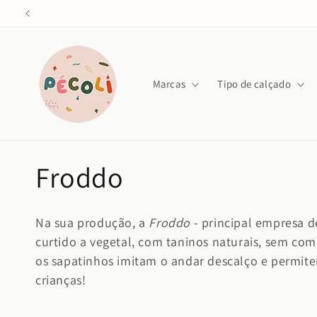
Saltar
para o
conteúdo
Marcas
Tipo de calçado
C
Froddo
o
Na sua produção, a
Froddo
- principal empresa d
l
curtido a vegetal,
com taninos naturais, sem com
os sapatinhos imitam o andar descalço e permit
e
crianças!