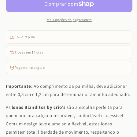
Crio&#39;s
Crio&#39;s
-
-
Lona
Lona
Mais opções de pagamento
Guinda
Guinda
(Navy)
(Navy)
Envio rápido
Trocas em 14 dias
Pagamento seguro
Importante:
Ao comprimento da palmilha, deve adicionar
entre 0,5 cm e 1,2 cm para determinar o tamanho adequado.
As
lonas Blanditos by crio's
são a escolha perfeita para
quem procura calçado respirável, confortável e acessível.
Com um design leve e uma sola flexível, estas lonas
permitem total liberdade de movimento, respeitando o