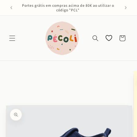
Saltar
Portes grátis em compras acima de 80€ ao utilizar o
para o
código "PCL"
conteúdo
Os meus
Carrinho
favoritos
Saltar para
a
informação
do produto