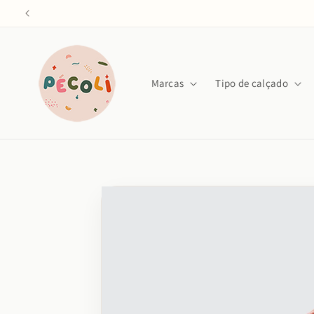
Saltar
para o
conteúdo
Marcas
Tipo de calçado
Saltar para
a
informação
do produto