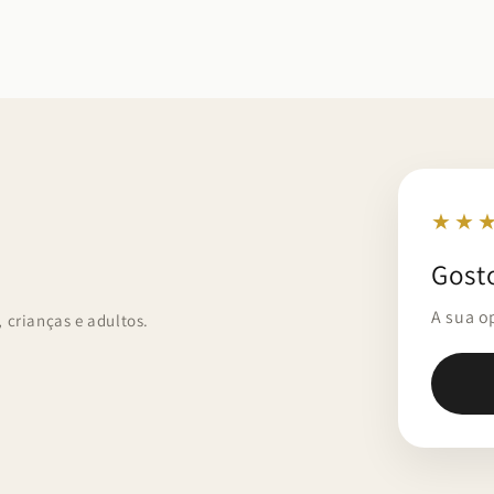
★★
Gost
A sua o
crianças e adultos.