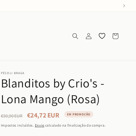
Iniciar
Os meus
Carrinho
sessão
favoritos
PÉCOLI BRAGA
Blanditos by Crio's -
Lona Mango (Rosa)
€24,72 EUR
Preço
Preço
EM PROMOÇÃO
€30,90 EUR
normal
de
Impostos incluídos.
Envio
calculado na finalização da compra.
saldo