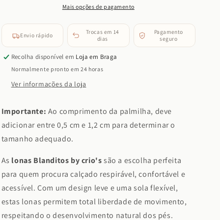
Mango
Mango
Mais opções de pagamento
(Rosa)
(Rosa)
Trocas em 14
Pagamento
Envio rápido
dias
seguro
Recolha disponível em
Loja em Braga
Normalmente pronto em 24 horas
Ver informações da loja
Importante:
Ao comprimento da palmilha, deve
adicionar entre 0,5 cm e 1,2 cm para determinar o
tamanho adequado.
As
lonas Blanditos by crio's
são a escolha perfeita
para quem procura calçado respirável, confortável e
acessível. Com um design leve e uma sola flexível,
estas lonas permitem total liberdade de movimento,
respeitando o desenvolvimento natural dos pés.