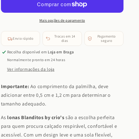
Crio&#39;s
Crio&#39;s
-
-
Lona
Lona
Mango
Mango
Mais opções de pagamento
(Vermelho)
(Vermelho)
Trocas em 14
Pagamento
Envio rápido
dias
seguro
Recolha disponível em
Loja em Braga
Normalmente pronto em 24 horas
Ver informações da loja
Importante:
Ao comprimento da palmilha, deve
adicionar entre 0,5 cm e 1,2 cm para determinar o
tamanho adequado.
As
lonas Blanditos by crio's
são a escolha perfeita
para quem procura calçado respirável, confortável e
acessível. Com um design leve e uma sola flexível,