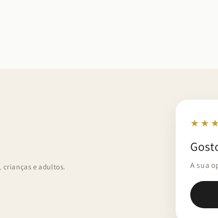
★★
Gost
A sua o
crianças e adultos.