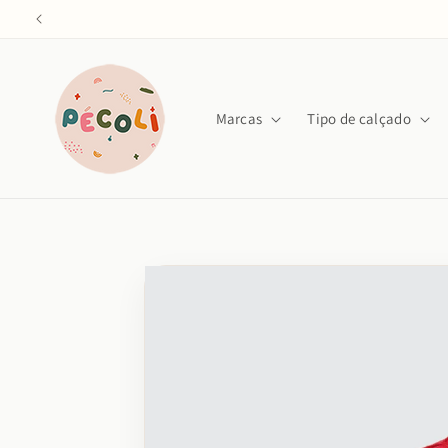
Saltar
para o
conteúdo
Marcas
Tipo de calçado
Saltar para
a
informação
do produto