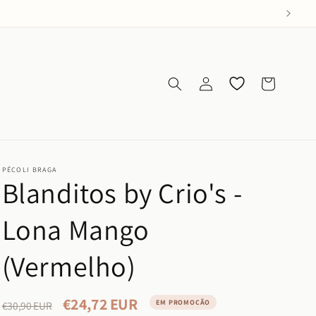
Iniciar
Os meus
Carrinho
sessão
favoritos
PÉCOLI BRAGA
Blanditos by Crio's -
Lona Mango
(Vermelho)
€24,72 EUR
Preço
Preço
EM PROMOÇÃO
€30,90 EUR