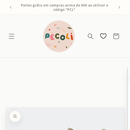
Saltar
Portes grátis em compras acima de 80€ ao utilizar o
para o
código "PCL"
conteúdo
Os meus
Carrinho
favoritos
Saltar para
a
informação
do produto