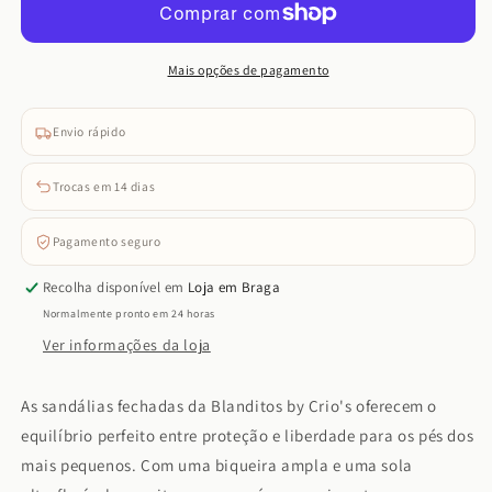
Crio&#39;s
Crio&#39;s
-
-
Milos
Milos
Mais opções de pagamento
(Arena)
(Arena)
Envio rápido
Trocas em 14 dias
Pagamento seguro
Recolha disponível em
Loja em Braga
Normalmente pronto em 24 horas
Ver informações da loja
As sandálias fechadas da Blanditos by Crio's oferecem o
equilíbrio perfeito entre proteção e liberdade para os pés dos
mais pequenos. Com uma biqueira ampla e uma sola