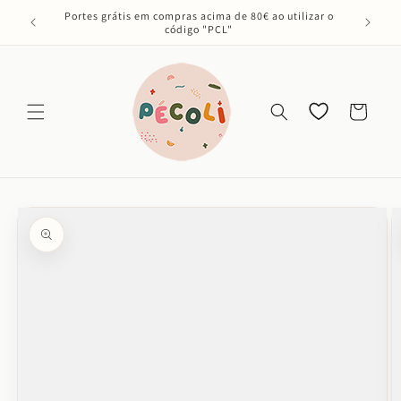
Saltar
Portes grátis em compras acima de 80€ ao utilizar o
para o
código "PCL"
conteúdo
Os meus
Carrinho
favoritos
Saltar para
a
informação
do produto