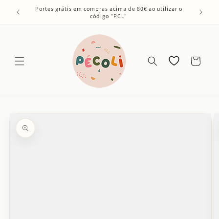
Saltar
Portes grátis em compras acima de 80€ ao utilizar o
para o
código "PCL"
conteúdo
Os meus
Carrinho
favoritos
Saltar para
a
informação
do produto