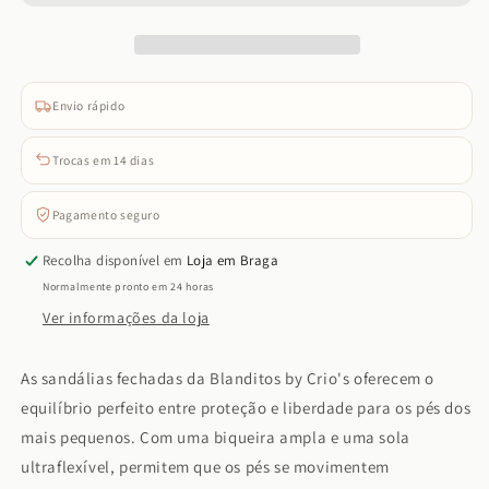
-
-
Oceano
Oceano
(Rosa)
(Rosa)
Envio rápido
Trocas em 14 dias
Pagamento seguro
Recolha disponível em
Loja em Braga
Normalmente pronto em 24 horas
Ver informações da loja
As sandálias fechadas da Blanditos by Crio's oferecem o
equilíbrio perfeito entre proteção e liberdade para os pés dos
mais pequenos. Com uma biqueira ampla e uma sola
ultraflexível, permitem que os pés se movimentem