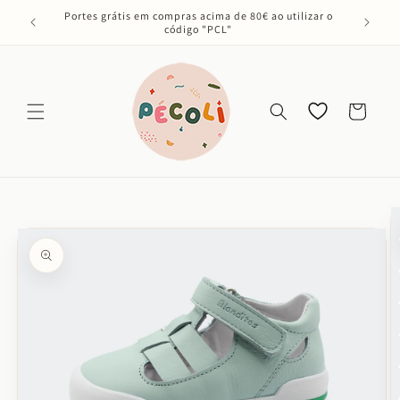
Saltar
Portes grátis em compras acima de 80€ ao utilizar o
para o
código "PCL"
conteúdo
Os meus
Carrinho
favoritos
Saltar para
a
informação
do produto