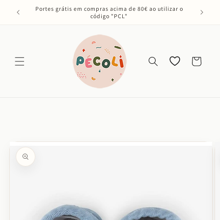
Saltar
Portes grátis em compras acima de 80€ ao utilizar o
para o
código "PCL"
conteúdo
Os meus
Carrinho
favoritos
Saltar para
a
informação
do produto