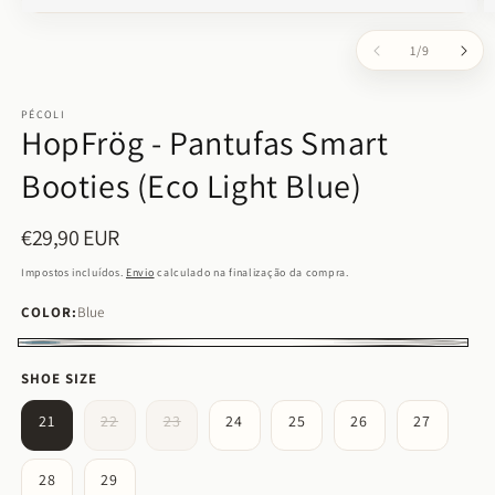
Abrir
Ab
conteúdo
c
de
1
/
9
multimédia
m
1
2
em
e
modal
m
PÉCOLI
HopFrög - Pantufas Smart
Booties (Eco Light Blue)
€29,90 EUR
Preço
normal
Impostos incluídos.
Envio
calculado na finalização da compra.
COLOR:
Blue
Blue
SHOE SIZE
Variante
Variante
21
22
23
24
25
26
27
esgotada
esgotada
ou
ou
indisponível
indisponível
28
29