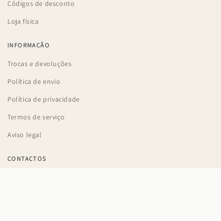
Códigos de desconto
Loja física
INFORMAÇÃO
Trocas e devoluções
Política de envio
Política de privacidade
Termos de serviço
Aviso legal
CONTACTOS
Braga, Portugal
apoioaocliente@pecoli.store
+351 927 198 533 (Chamada para a rede móvel nacional)