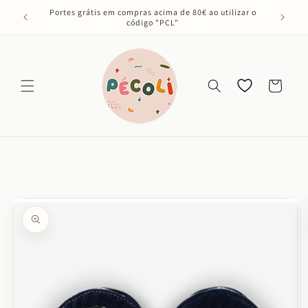
Saltar
Portes grátis em compras acima de 80€ ao utilizar o
para o
código "PCL"
conteúdo
Os meus
Carrinho
favoritos
Saltar para
a
informação
do produto