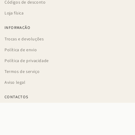
Códigos de desconto
Loja física
INFORMAÇÃO
Trocas e devoluções
Política de envio
Política de privacidade
Termos de serviço
Aviso legal
CONTACTOS
Braga, Portugal
apoioaocliente@pecoli.store
+351 927 198 533 (Chamada para a rede móvel nacional)