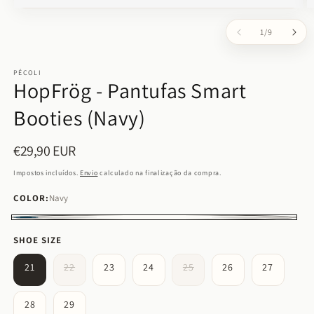
Abrir
Ab
conteúdo
c
de
1
/
9
multimédia
m
1
2
em
e
modal
m
PÉCOLI
HopFrög - Pantufas Smart
Booties (Navy)
€29,90 EUR
Preço
normal
Impostos incluídos.
Envio
calculado na finalização da compra.
COLOR:
Navy
Navy
SHOE SIZE
Variante
Variante
21
22
23
24
25
26
27
esgotada
esgotada
ou
ou
indisponível
indisponível
28
29