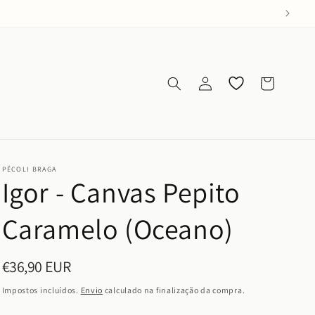
Iniciar
Os meus
Carrinho
sessão
favoritos
PÉCOLI BRAGA
Igor - Canvas Pepito
Caramelo (Oceano)
€36,90 EUR
Preço
normal
Impostos incluídos.
Envio
calculado na finalização da compra.