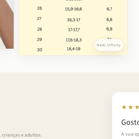
de
NaN
/
-Infinity
Abrir
conteúdo
multimédia
7
em
modal
★★
Gost
A sua o
crianças e adultos.