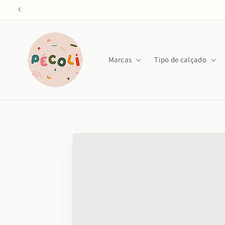
Saltar
para o
conteúdo
Marcas
Tipo de calçado
Saltar para
a
informação
do produto