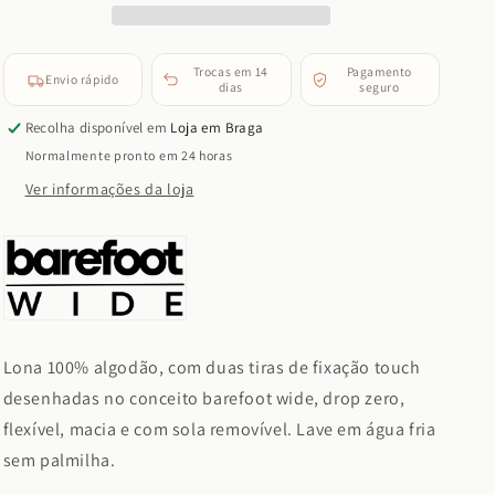
(Oceano)
(Oceano)
Trocas em 14
Pagamento
Envio rápido
dias
seguro
Recolha disponível em
Loja em Braga
Normalmente pronto em 24 horas
Ver informações da loja
Lona 100% algodão, com duas tiras de fixação touch
desenhadas no conceito barefoot wide, drop zero,
flexível, macia e com sola removível. Lave em água fria
sem palmilha.