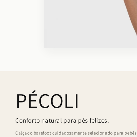
Abrir
conteúdo
multimédia
6
em
modal
PÉCOLI
Conforto natural para pés felizes.
Calçado barefoot cuidadosamente selecionado para bebés, 