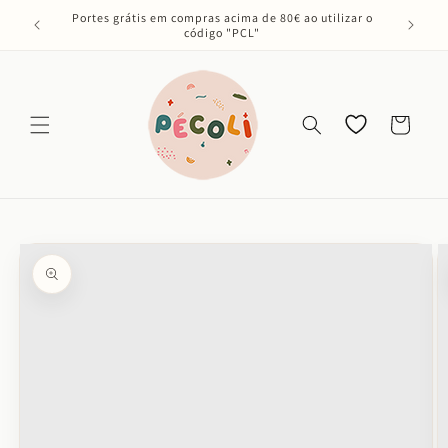
Saltar
Portes grátis em compras acima de 80€ ao utilizar o
para o
código "PCL"
conteúdo
Os meus
Carrinho
favoritos
Saltar para
a
informação
do produto