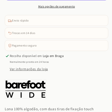
(Rosa)
(Rosa)
Mais opções de pagamento
Envio rápido
Trocas em 14 dias
Pagamento seguro
Recolha disponível em
Loja em Braga
Normalmente pronto em 24 horas
Ver informações da loja
Lona 100% algodão, com duas tiras de fixação touch