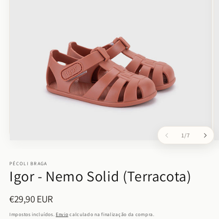
de
1
/
7
Abrir
Ab
conteúdo
c
multimédia
m
PÉCOLI BRAGA
1
2
Igor - Nemo Solid (Terracota)
em
e
modal
m
€29,90 EUR
Preço
normal
Impostos incluídos.
Envio
calculado na finalização da compra.