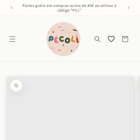
Saltar
Portes grátis em compras acima de 80€ ao utilizar o
para o
código "PCL"
conteúdo
Os meus
Carrinho
favoritos
Saltar para
a
informação
do produto