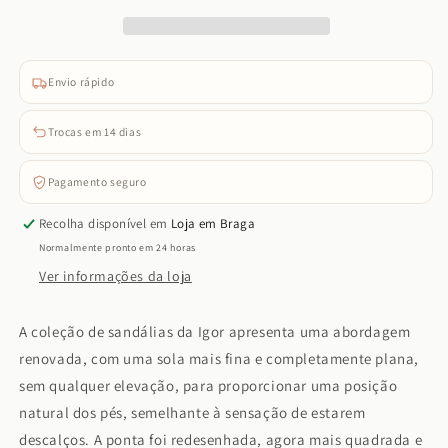
(Terracota)
(Terracota)
Envio rápido
Trocas em 14 dias
Pagamento seguro
Recolha disponível em
Loja em Braga
Normalmente pronto em 24 horas
Ver informações da loja
A coleção de sandálias da Igor apresenta uma abordagem
renovada, com uma sola mais fina e completamente plana,
sem qualquer elevação, para proporcionar uma posição
natural dos pés, semelhante à sensação de estarem
descalços. A ponta foi redesenhada, agora mais quadrada e