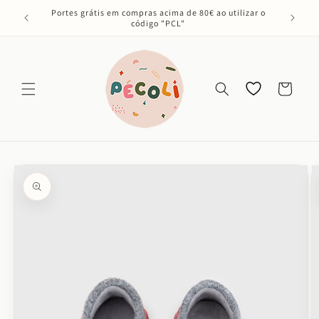
Saltar
Portes grátis em compras acima de 80€ ao utilizar o
para o
código "PCL"
conteúdo
Os meus
Carrinho
favoritos
Saltar para
a
informação
do produto