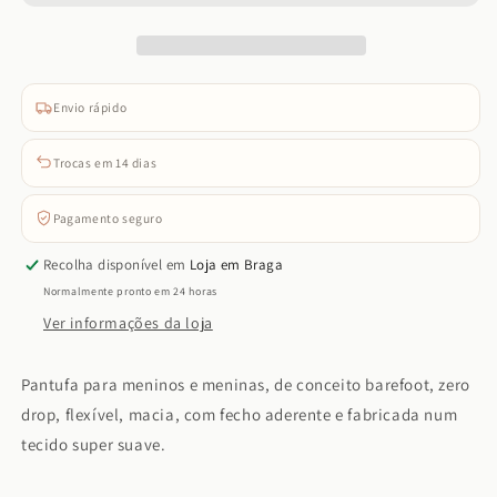
Homie
Homie
Miau
Miau
(Framboesa)
(Framboesa)
Envio rápido
Trocas em 14 dias
Pagamento seguro
Recolha disponível em
Loja em Braga
Normalmente pronto em 24 horas
Ver informações da loja
Pantufa para meninos e meninas, de conceito barefoot, zero
drop, flexível, macia, com fecho aderente e fabricada num
tecido super suave.