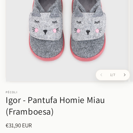
de
1
/
7
Abrir
Ab
conteúdo
c
multimédia
PÉCOLI
m
Igor - Pantufa Homie Miau
1
2
em
e
modal
m
(Framboesa)
€31,90 EUR
Preço
normal