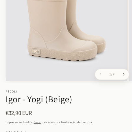
de
1
/
7
Abrir
Ab
conteúdo
c
multimédia
PÉCOLI
m
Igor - Yogi (Beige)
1
2
em
e
modal
m
€32,90 EUR
Preço
normal
Impostos incluídos.
Envio
calculado na finalização da compra.