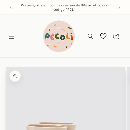
Saltar
Portes grátis em compras acima de 80€ ao utilizar o
para o
código "PCL"
conteúdo
Os meus
Carrinho
favoritos
Saltar para
a
informação
do produto