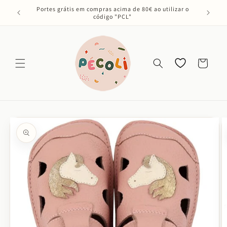
Saltar
Portes grátis em compras acima de 80€ ao utilizar o
para o
código "PCL"
conteúdo
Os meus
Carrinho
favoritos
Saltar para
a
informação
do produto