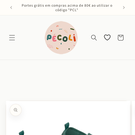
Saltar
Portes grátis em compras acima de 80€ ao utilizar o
para o
código "PCL"
conteúdo
Os meus
Carrinho
favoritos
Saltar para
a
informação
do produto