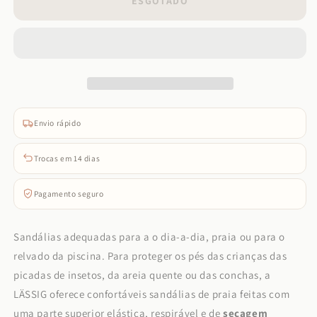
ESGOTADO
Lässig
Lässig
-
-
Sandálias
Sandálias
(Verde)
(Verde)
Envio rápido
Trocas em 14 dias
Pagamento seguro
Sandálias adequadas para a o dia-a-dia, praia ou para o
relvado da piscina. Para proteger os pés das crianças das
picadas de insetos, da areia quente ou das conchas, a
LÄSSIG oferece confortáveis sandálias de praia feitas com
uma parte superior elástica, respirável e de
secagem