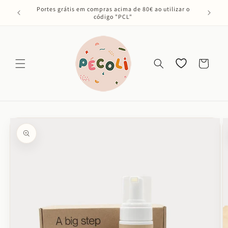
Saltar
Portes grátis em compras acima de 80€ ao utilizar o
para o
código "PCL"
conteúdo
Os meus
Carrinho
favoritos
Saltar para
a
informação
do produto