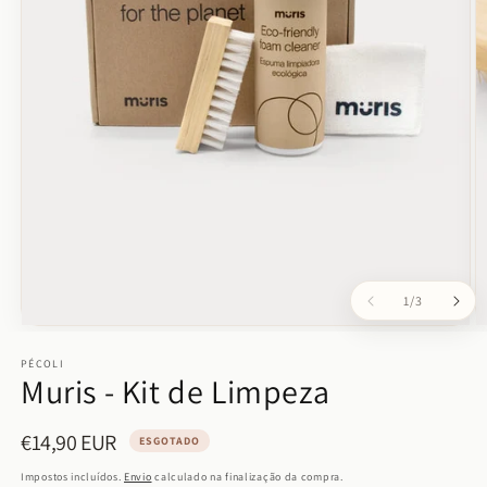
de
1
/
3
Abrir
Ab
conteúdo
c
multimédia
PÉCOLI
m
Muris - Kit de Limpeza
1
2
em
e
modal
m
€14,90 EUR
Preço
ESGOTADO
normal
Impostos incluídos.
Envio
calculado na finalização da compra.