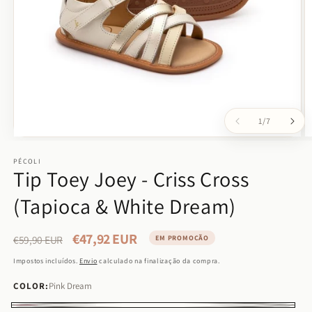
de
1
/
7
Abrir
Ab
conteúdo
c
multimédia
PÉCOLI
m
Tip Toey Joey - Criss Cross
1
2
em
e
modal
m
(Tapioca & White Dream)
€47,92 EUR
Preço
Preço
€59,90 EUR
EM PROMOÇÃO
normal
de
Impostos incluídos.
Envio
calculado na finalização da compra.
saldo
COLOR:
Pink Dream