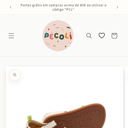
Saltar
Portes grátis em compras acima de 80€ ao utilizar o
para o
código "PCL"
conteúdo
Os meus
Carrinho
favoritos
Saltar para
a
informação
do produto