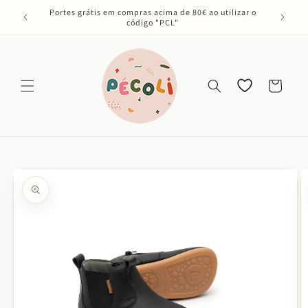
Saltar
Portes grátis em compras acima de 80€ ao utilizar o
para o
código "PCL"
conteúdo
Os meus
Carrinho
favoritos
Saltar para
a
informação
do produto