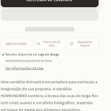
ADICIONAR AO CARRINHO
Tip
Tip
Toey
Toey
Joey
Joey
-
-
Hummingbird
Hummingbird
(Tapioca,
(Tapioca,
Boreal
Boreal
&amp;
&amp;
Trocas em 14
Pagamento
Envio rápido
White
White
dias
seguro
Dream)
Dream)
Recolha disponível em
Loja em Braga
Normalmente pronto em 24 horas
Ver informações da loja
Uma sandália delicada e encantadora para estimular a
imaginação da sua pequena. A sandália
HUMMINGBIRD combina a leveza das asas do beija-flor
com cores suaves e um efeito holográfico, trazendo
um toque de magia aos primeiros passinhos.