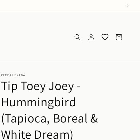
Iniciar
Os meus
Carrinho
sessão
favoritos
PÉCOLI BRAGA
Tip Toey Joey -
Hummingbird
(Tapioca, Boreal &
White Dream)