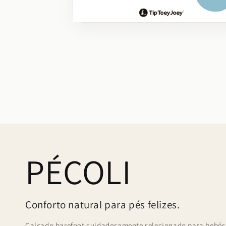
Abrir
conteúdo
multimédia
10
em
modal
PÉCOLI
Conforto natural para pés felizes.
Calçado barefoot cuidadosamente selecionado para bebés, 