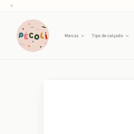
Saltar
para o
conteúdo
Marcas
Tipo de calçado
Saltar para
a
informação
do produto