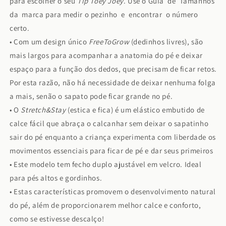
para escolher o seu
Tip Toey Joey
. Use o Guia de Tamanhos
da marca para medir o pezinho e encontrar o número
certo.
•
Com um design único
FreeToGrow
(dedinhos livres), são
mais largos para acompanhar a anatomia do pé e deixar
espaço para a função dos dedos, que precisam de ficar retos.
Por esta razão, não há necessidade de deixar nenhuma folga
a mais, senão o sapato pode ficar grande no pé.
•
O
Stretch&Stay
(estica e fica) é um elástico embutido de
calce fácil que abraça o calcanhar sem deixar o sapatinho
sair do pé enquanto a criança experimenta com liberdade os
movimentos essenciais para ficar de pé e dar seus primeiros
• Este modelo tem fecho duplo ajustável em velcro. Ideal
para pés altos e gordinhos.
•
Estas características promovem o desenvolvimento natural
do pé, além de proporcionarem melhor calce e conforto,
como se estivesse descalço!