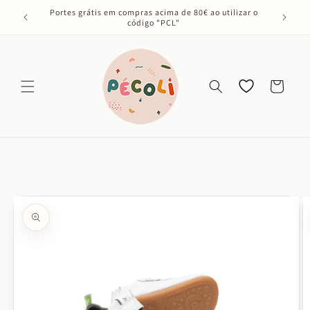
Saltar
Portes grátis em compras acima de 80€ ao utilizar o
para o
código "PCL"
conteúdo
Os meus
Carrinho
favoritos
Saltar para
a
informação
do produto