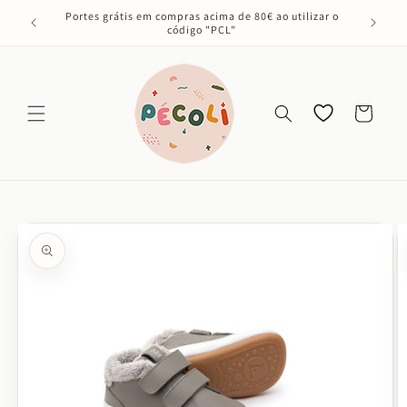
Saltar
Portes grátis em compras acima de 80€ ao utilizar o
para o
código "PCL"
conteúdo
Os meus
Carrinho
favoritos
Saltar para
a
informação
do produto