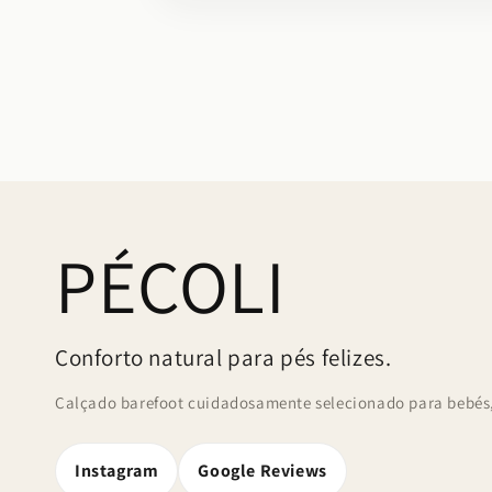
conteúdo
multimédia
4
em
modal
PÉCOLI
Conforto natural para pés felizes.
Calçado barefoot cuidadosamente selecionado para bebés, 
Instagram
Google Reviews