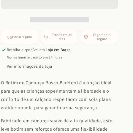
-
-
Sapatilhas
Sapatilhas
Bosco
Bosco
(Kaki)
(Kaki)
Trocas em 14
Pagamento
Envio rápido
dias
seguro
Recolha disponível em
Loja em Braga
Normalmente pronto em 24 horas
Ver informações da loja
O Botim de Camurça Bosco Barefoot é a opção ideal
para que as crianças experimentem a liberdade e o
conforto de um calçado respeitador com sola plana
antiderrapante para garantir a sua segurança.
Fabricado em camurça suave de alta qualidade, este
leve botim sem reforços oferece uma flexibilidade