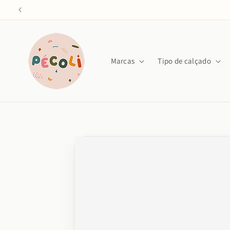
Saltar
para o
conteúdo
Marcas
Tipo de calçado
Saltar para
a
informação
do produto