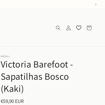
Iniciar
Os meus
Carrinho
sessão
favoritos
PÉCOLI
Victoria Barefoot -
Sapatilhas Bosco
(Kaki)
€59,90 EUR
Preço